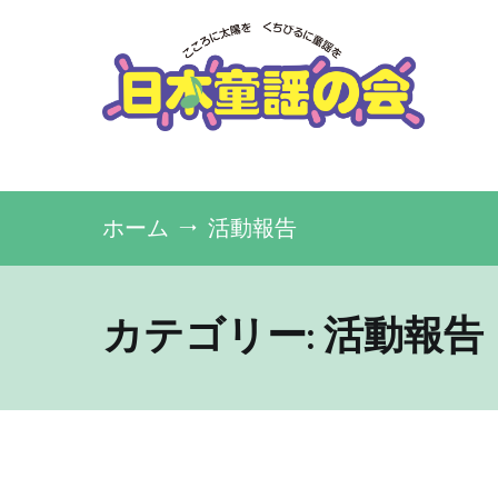
コ
ン
テ
ン
ツ
へ
ス
キ
NPO法人 日本童謡の会
ッ
プ
ホーム
活動報告
カテゴリー:
活動報告