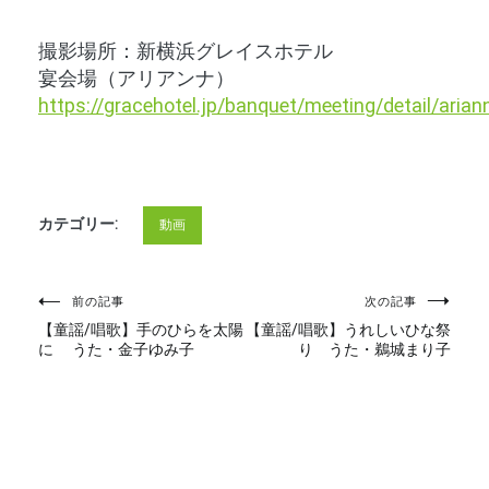
撮影場所：新横浜グレイスホテル
宴会場（アリアンナ）
https://gracehotel.jp/banquet/meeting/detail/arian
カテゴリー:
動画
投
前の記事
次の記事
【童謡/唱歌】手のひらを太陽
【童謡/唱歌】うれしいひな祭
に うた・金子ゆみ子
り うた・鵜城まり子
稿
ナ
ビ