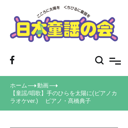
コ
ン
テ
ン
ツ
へ
ス
キ
ッ
NPO法人 日本童謡の会
プ
ホーム
動画
【童謡/唱歌】手のひらを太陽に(ピアノカ
ラオケver.) ピアノ・髙橋典子